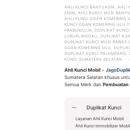
AHLI KUNCI BANYUASIN
,
AHLI
ENIM
,
AHLI KUNCI MUSI BANY
AHLI KUNCI OGAN KOMERING I
KUNCI OGAN KOMERING ULU T
PRABUMULIH
,
DUPLIKAT KUNC
LUBUKLINGGAU
,
DUPLIKAT KU
DUPLIKAT KUNCI MUSI RAWAS 
OGAN KOMERING ULU
,
DUPLIK
DUPLIKAT KUNCI PALEMBANG
,
KUNCI SUMATERA SELATAN
·
Ahli Kunci Mobil
–
JagoDupli
Sumatera Selatan khusus un
Semua Merk dan
Pembuatan D
Duplikat Kunci
Layanan Ahli Kunci Mobil
Ahli Kunci Immobilizer Mobi