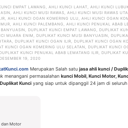
 KUNCI EMPAT LAWANG
,
AHLI KUNCI LAHAT
,
AHLI KUNCI LUBU
UASIN
,
AHLI KUNCI MUSI RAWAS
,
AHLI KUNCI MUSI RAWAS UT
LIR
,
AHLI KUNCI OGAN KOMERING ULU
,
AHLI KUNCI OGAN KO
IMUR
,
AHLI KUNCI PALEMBANG
,
AHLI KUNCI PENUKAL ABAB L
I BANYUASIN
,
DUPLIKAT KUNCI EMPAT LAWANG
,
DUPLIKAT KU
NCI MUARA ENIM
,
DUPLIKAT KUNCI MUSI BANYUASIN
,
DUPLIK
UTARA
,
DUPLIKAT KUNCI OGAN ILIR
,
DUPLIKAT KUNCI OGAN KO
AT KUNCI OGAN KOMERING ULU SELATAN
,
DUPLIKAT KUNCI 
DUPLIKAT KUNCI PENUKAL ABAB LEMATANG ILIR
,
DUPLIKAT K
DESEMBER 19, 2020
katKunci.com
Merupakan Salah satu
jasa ahli kunci / Dupli
tuk menangani permasalahan
kunci Mobil, Kunci Motor, Kun
uplikat Kunci
yang siap untuk dipanggil 24 jam di seluruh
l dan Motor