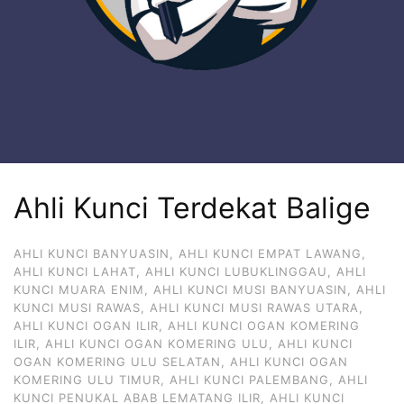
Ahli Kunci Terdekat Balige
AHLI KUNCI BANYUASIN
,
AHLI KUNCI EMPAT LAWANG
,
AHLI KUNCI LAHAT
,
AHLI KUNCI LUBUKLINGGAU
,
AHLI
KUNCI MUARA ENIM
,
AHLI KUNCI MUSI BANYUASIN
,
AHLI
KUNCI MUSI RAWAS
,
AHLI KUNCI MUSI RAWAS UTARA
,
AHLI KUNCI OGAN ILIR
,
AHLI KUNCI OGAN KOMERING
ILIR
,
AHLI KUNCI OGAN KOMERING ULU
,
AHLI KUNCI
OGAN KOMERING ULU SELATAN
,
AHLI KUNCI OGAN
KOMERING ULU TIMUR
,
AHLI KUNCI PALEMBANG
,
AHLI
KUNCI PENUKAL ABAB LEMATANG ILIR
,
AHLI KUNCI