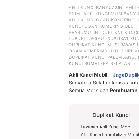
AHLI KUNCI BANYUASIN
,
AHLI
ENIM
,
AHLI KUNCI MUSI BANY
AHLI KUNCI OGAN KOMERING I
KUNCI OGAN KOMERING ULU T
PRABUMULIH
,
DUPLIKAT KUNC
LUBUKLINGGAU
,
DUPLIKAT KU
DUPLIKAT KUNCI MUSI RAWAS 
OGAN KOMERING ULU
,
DUPLIK
DUPLIKAT KUNCI PALEMBANG
,
KUNCI SUMATERA SELATAN
·
Ahli Kunci Mobil
–
JagoDupli
Sumatera Selatan khusus un
Semua Merk dan
Pembuatan D
Duplikat Kunci
Layanan Ahli Kunci Mobil
Ahli Kunci Immobilizer Mobi