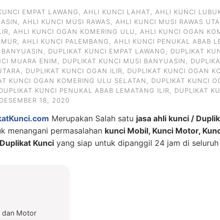
 KUNCI EMPAT LAWANG
,
AHLI KUNCI LAHAT
,
AHLI KUNCI LUBU
UASIN
,
AHLI KUNCI MUSI RAWAS
,
AHLI KUNCI MUSI RAWAS UT
LIR
,
AHLI KUNCI OGAN KOMERING ULU
,
AHLI KUNCI OGAN KO
IMUR
,
AHLI KUNCI PALEMBANG
,
AHLI KUNCI PENUKAL ABAB L
I BANYUASIN
,
DUPLIKAT KUNCI EMPAT LAWANG
,
DUPLIKAT KU
NCI MUARA ENIM
,
DUPLIKAT KUNCI MUSI BANYUASIN
,
DUPLIK
UTARA
,
DUPLIKAT KUNCI OGAN ILIR
,
DUPLIKAT KUNCI OGAN KO
AT KUNCI OGAN KOMERING ULU SELATAN
,
DUPLIKAT KUNCI 
DUPLIKAT KUNCI PENUKAL ABAB LEMATANG ILIR
,
DUPLIKAT K
DESEMBER 18, 2020
katKunci.com
Merupakan Salah satu
jasa ahli kunci / Dupli
tuk menangani permasalahan
kunci Mobil, Kunci Motor, Kun
uplikat Kunci
yang siap untuk dipanggil 24 jam di seluruh
l dan Motor