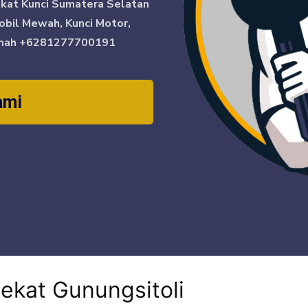
ikat Kunci Sumatera Selatan
obil Mewah, Kunci Motor,
mah
+6281277700191
ami
dekat Gunungsitoli