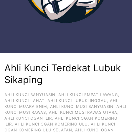
Ahli Kunci Terdekat Lubuk
Sikaping
AHLI KUNCI BANYUASIN
,
AHLI KUNCI EMPAT LAWANG
,
AHLI KUNCI LAHAT
,
AHLI KUNCI LUBUKLINGGAU
,
AHLI
KUNCI MUARA ENIM
,
AHLI KUNCI MUSI BANYUASIN
,
AHLI
KUNCI MUSI RAWAS
,
AHLI KUNCI MUSI RAWAS UTARA
,
AHLI KUNCI OGAN ILIR
,
AHLI KUNCI OGAN KOMERING
ILIR
,
AHLI KUNCI OGAN KOMERING ULU
,
AHLI KUNCI
OGAN KOMERING ULU SELATAN
,
AHLI KUNCI OGAN