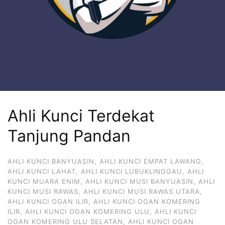
Ahli Kunci Terdekat
Tanjung Pandan
AHLI KUNCI BANYUASIN
,
AHLI KUNCI EMPAT LAWANG
,
AHLI KUNCI LAHAT
,
AHLI KUNCI LUBUKLINGGAU
,
AHLI
KUNCI MUARA ENIM
,
AHLI KUNCI MUSI BANYUASIN
,
AHLI
KUNCI MUSI RAWAS
,
AHLI KUNCI MUSI RAWAS UTARA
,
AHLI KUNCI OGAN ILIR
,
AHLI KUNCI OGAN KOMERING
ILIR
,
AHLI KUNCI OGAN KOMERING ULU
,
AHLI KUNCI
OGAN KOMERING ULU SELATAN
,
AHLI KUNCI OGAN