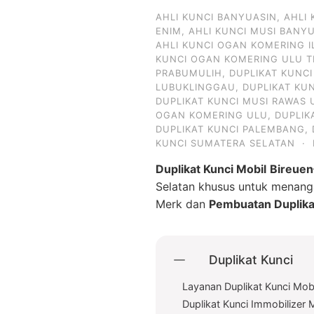
AHLI KUNCI BANYUASIN
,
AHLI
ENIM
,
AHLI KUNCI MUSI BANY
AHLI KUNCI OGAN KOMERING I
KUNCI OGAN KOMERING ULU T
PRABUMULIH
,
DUPLIKAT KUNC
LUBUKLINGGAU
,
DUPLIKAT KU
DUPLIKAT KUNCI MUSI RAWAS 
OGAN KOMERING ULU
,
DUPLIK
DUPLIKAT KUNCI PALEMBANG
,
KUNCI SUMATERA SELATAN
·
Duplikat Kunci Mobil
Bireuen
Selatan khusus untuk menan
Merk dan
Pembuatan Duplika
Duplikat Kunci
Layanan Duplikat Kunci Mobi
Duplikat Kunci Immobilizer 