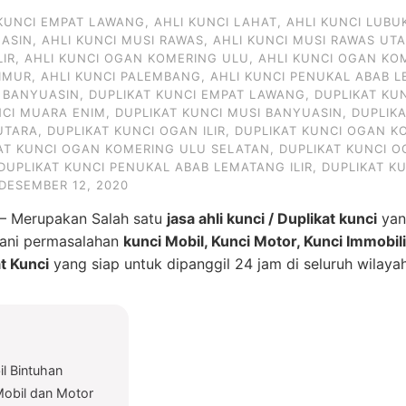
 KUNCI EMPAT LAWANG
,
AHLI KUNCI LAHAT
,
AHLI KUNCI LUBU
UASIN
,
AHLI KUNCI MUSI RAWAS
,
AHLI KUNCI MUSI RAWAS UT
LIR
,
AHLI KUNCI OGAN KOMERING ULU
,
AHLI KUNCI OGAN KO
IMUR
,
AHLI KUNCI PALEMBANG
,
AHLI KUNCI PENUKAL ABAB L
I BANYUASIN
,
DUPLIKAT KUNCI EMPAT LAWANG
,
DUPLIKAT KU
NCI MUARA ENIM
,
DUPLIKAT KUNCI MUSI BANYUASIN
,
DUPLIK
UTARA
,
DUPLIKAT KUNCI OGAN ILIR
,
DUPLIKAT KUNCI OGAN KO
AT KUNCI OGAN KOMERING ULU SELATAN
,
DUPLIKAT KUNCI 
DUPLIKAT KUNCI PENUKAL ABAB LEMATANG ILIR
,
DUPLIKAT K
DESEMBER 12, 2020
– Merupakan Salah satu
jasa ahli kunci / Duplikat kunci
yan
gani permasalahan
kunci Mobil, Kunci Motor, Kunci Immobil
t Kunci
yang siap untuk dipanggil 24 jam di seluruh wilay
l Bintuhan
Mobil dan Motor