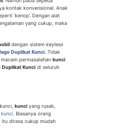
il
. Namun pada sepeda
nya kontak konvensional. Anak
erti ‘kenop’. Dengan alat
pengalaman yang cukup, maka
obil
dengan sistem
keyless
Jago Duplikat Kunci
. Tidak
ala macam permasalahan
kunci
 Duplikat Kunci
di seluruh
kunci,
kunci
yang rusak,
 kunci
. Biasanya orang
l itu dirasa cukup mudah