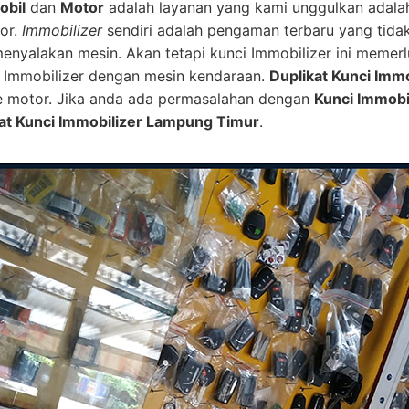
obil
dan
Motor
adalah layanan yang kami unggulkan adal
or.
Immobilizer
sendiri adalah pengaman terbaru yang tid
 menyalakan mesin. Akan tetapi kunci Immobilizer ini mem
ip Immobilizer dengan mesin kendaraan.
Duplikat Kunci Immo
e motor. Jika anda ada permasalahan dengan
Kunci Immobi
at Kunci Immobilizer Lampung Timur
.