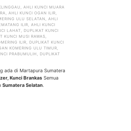
KLINGGAU
,
AHLI KUNCI MUARA
ARA
,
AHLI KUNCI OGAN ILIR
,
MERING ULU SELATAN
,
AHLI
EMATANG ILIR
,
AHLI KUNCI
NCI LAHAT
,
DUPLIKAT KUNCI
AT KUNCI MUSI RAWAS
,
MERING ILIR
,
DUPLIKAT KUNCI
OGAN KOMERING ULU TIMUR
,
UNCI PRABUMULIH
,
DUPLIKAT
g ada di Martapura Sumatera
izer, Kunci Brankas
Semua
ah
Sumatera Selatan
.