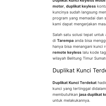
Duplikat Kunci Keyless Mobil
motor
,
duplikat keyless
konta
kuncinya sudah langsung men
program yang memadai dan se
kami dapat mengerjakan mas
Salah satu solusi tepat untu
di
Tarempa
anda bisa mengg
hanya bisa menangani kunci 
remote keyless
lalu kode ta
wilayah Belitung Timur Sumat
Duplikat Kunci Terd
Duplikat Kunci Terdekat
hadir
kunci yang tertinggal didala
membutuhkan
jasa duplikat k
untuk melakukannya.