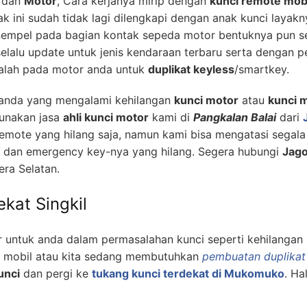
dan
Motor
, Cara kerjanya mirip dengan
kunci remote mob
k ini sudah tidak lagi dilengkapi dengan anak kunci layak
empel pada bagian kontak sepeda motor bentuknya pun sep
lalu update untuk jenis kendaraan terbaru serta dengan 
alah pada motor anda untuk
duplikat keyless
/smartkey.
k anda yang mengalami kehilangan
kunci motor
atau
kunci m
unakan jasa
ahli kunci motor
kami di
Pangkalan Balai
dari
remote yang hilang saja, namun kami bisa mengatasi seg
g dan emergency key-nya yang hilang. Segera hubungi
Jago
era Selatan.
ekat Singkil
 untuk anda dalam permasalahan kunci seperti kehilangan 
m mobil atau kita sedang membutuhkan
pembuatan duplikat
unci
dan pergi ke
tukang kunci terdekat di Mukomuko
. Ha