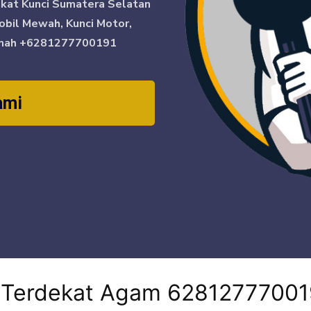
ikat Kunci Sumatera Selatan
obil Mewah, Kunci Motor,
mah
+6281277700191
ami
i Terdekat Agam 62812777001