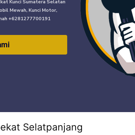
ikat Kunci Sumatera Selatan
obil Mewah, Kunci Motor,
mah
+6281277700191
ami
dekat Selatpanjang