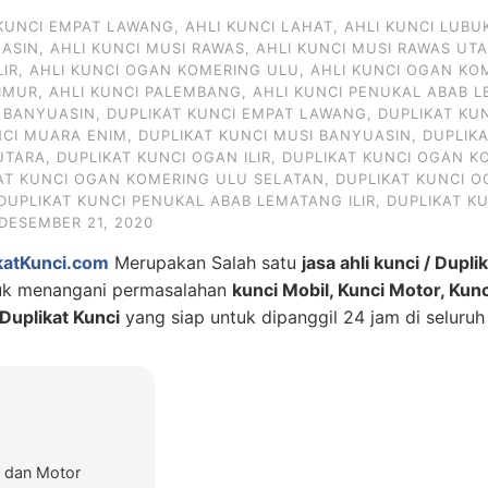
 KUNCI EMPAT LAWANG
,
AHLI KUNCI LAHAT
,
AHLI KUNCI LUBU
UASIN
,
AHLI KUNCI MUSI RAWAS
,
AHLI KUNCI MUSI RAWAS UT
LIR
,
AHLI KUNCI OGAN KOMERING ULU
,
AHLI KUNCI OGAN KO
IMUR
,
AHLI KUNCI PALEMBANG
,
AHLI KUNCI PENUKAL ABAB L
I BANYUASIN
,
DUPLIKAT KUNCI EMPAT LAWANG
,
DUPLIKAT KU
NCI MUARA ENIM
,
DUPLIKAT KUNCI MUSI BANYUASIN
,
DUPLIK
UTARA
,
DUPLIKAT KUNCI OGAN ILIR
,
DUPLIKAT KUNCI OGAN KO
AT KUNCI OGAN KOMERING ULU SELATAN
,
DUPLIKAT KUNCI 
DUPLIKAT KUNCI PENUKAL ABAB LEMATANG ILIR
,
DUPLIKAT K
DESEMBER 21, 2020
katKunci.com
Merupakan Salah satu
jasa ahli kunci / Dupli
tuk menangani permasalahan
kunci Mobil, Kunci Motor, Kun
uplikat Kunci
yang siap untuk dipanggil 24 jam di seluruh
l dan Motor