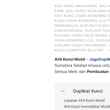
AHLI KUNCI BANYUASIN
,
AHLI
ENIM
,
AHLI KUNCI MUSI BANY
AHLI KUNCI OGAN KOMERING I
KUNCI OGAN KOMERING ULU T
PRABUMULIH
,
DUPLIKAT KUNC
LUBUKLINGGAU
,
DUPLIKAT KU
DUPLIKAT KUNCI MUSI RAWAS 
OGAN KOMERING ULU
,
DUPLIK
DUPLIKAT KUNCI PALEMBANG
,
KUNCI SUMATERA SELATAN
·
Ahli Kunci Mobil
–
JagoDupli
Sumatera Selatan khusus un
Semua Merk dan
Pembuatan D
Duplikat Kunci
Layanan Ahli Kunci Mobil
Ahli Kunci Immobilizer Mobi