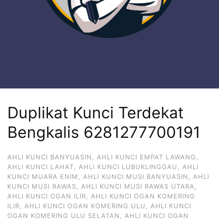
Duplikat Kunci Terdekat
Bengkalis 6281277700191
AHLI KUNCI BANYUASIN
,
AHLI KUNCI EMPAT LAWANG
,
AHLI KUNCI LAHAT
,
AHLI KUNCI LUBUKLINGGAU
,
AHLI
KUNCI MUARA ENIM
,
AHLI KUNCI MUSI BANYUASIN
,
AHLI
KUNCI MUSI RAWAS
,
AHLI KUNCI MUSI RAWAS UTARA
,
AHLI KUNCI OGAN ILIR
,
AHLI KUNCI OGAN KOMERING
ILIR
,
AHLI KUNCI OGAN KOMERING ULU
,
AHLI KUNCI
OGAN KOMERING ULU SELATAN
,
AHLI KUNCI OGAN