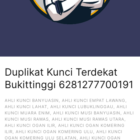
Duplikat Kunci Terdekat
Bukittinggi 6281277700191
AHLI KUNCI BANYUASIN
,
AHLI KUNCI EMPAT LAWANG
,
AHLI KUNCI LAHAT
,
AHLI KUNCI LUBUKLINGGAU
,
AHLI
KUNCI MUARA ENIM
,
AHLI KUNCI MUSI BANYUASIN
,
AHLI
KUNCI MUSI RAWAS
,
AHLI KUNCI MUSI RAWAS UTARA
,
AHLI KUNCI OGAN ILIR
,
AHLI KUNCI OGAN KOMERING
ILIR
,
AHLI KUNCI OGAN KOMERING ULU
,
AHLI KUNCI
OGAN KOMERING ULU SELATAN
,
AHLI KUNCI OGAN