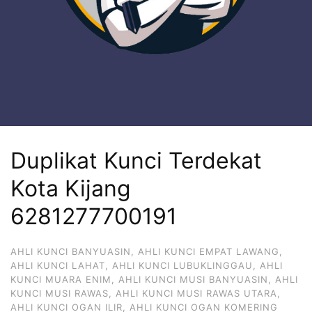
Duplikat Kunci Terdekat
Kota Kijang
6281277700191
AHLI KUNCI BANYUASIN
,
AHLI KUNCI EMPAT LAWANG
,
AHLI KUNCI LAHAT
,
AHLI KUNCI LUBUKLINGGAU
,
AHLI
KUNCI MUARA ENIM
,
AHLI KUNCI MUSI BANYUASIN
,
AHLI
KUNCI MUSI RAWAS
,
AHLI KUNCI MUSI RAWAS UTARA
,
AHLI KUNCI OGAN ILIR
,
AHLI KUNCI OGAN KOMERING