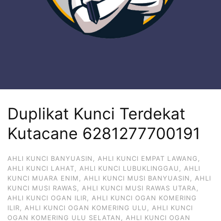
Duplikat Kunci Terdekat
Kutacane 6281277700191
AHLI KUNCI BANYUASIN
,
AHLI KUNCI EMPAT LAWANG
,
AHLI KUNCI LAHAT
,
AHLI KUNCI LUBUKLINGGAU
,
AHLI
KUNCI MUARA ENIM
,
AHLI KUNCI MUSI BANYUASIN
,
AHLI
KUNCI MUSI RAWAS
,
AHLI KUNCI MUSI RAWAS UTARA
,
AHLI KUNCI OGAN ILIR
,
AHLI KUNCI OGAN KOMERING
ILIR
,
AHLI KUNCI OGAN KOMERING ULU
,
AHLI KUNCI
OGAN KOMERING ULU SELATAN
,
AHLI KUNCI OGAN