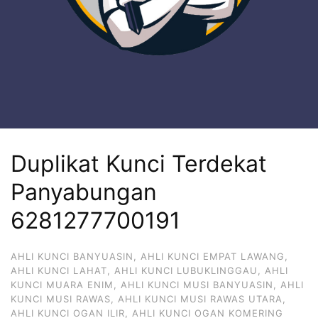
Duplikat Kunci Terdekat
Panyabungan
6281277700191
AHLI KUNCI BANYUASIN
,
AHLI KUNCI EMPAT LAWANG
,
AHLI KUNCI LAHAT
,
AHLI KUNCI LUBUKLINGGAU
,
AHLI
KUNCI MUARA ENIM
,
AHLI KUNCI MUSI BANYUASIN
,
AHLI
KUNCI MUSI RAWAS
,
AHLI KUNCI MUSI RAWAS UTARA
,
AHLI KUNCI OGAN ILIR
,
AHLI KUNCI OGAN KOMERING