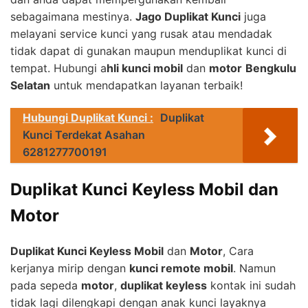
sebagaimana mestinya.
Jago Duplikat Kunci
juga
melayani service kunci yang rusak atau mendadak
tidak dapat di gunakan maupun menduplikat kunci di
tempat. Hubungi a
hli kunci mobil
dan
motor
Bengkulu
Selatan
untuk mendapatkan layanan terbaik!
Hubungi Duplikat Kunci :
Duplikat
Kunci Terdekat Asahan
6281277700191
Duplikat Kunci Keyless Mobil dan
Motor
Duplikat Kunci Keyless Mobil
dan
Motor
, Cara
kerjanya mirip dengan
kunci remote mobil
. Namun
pada sepeda
motor
,
duplikat keyless
kontak ini sudah
tidak lagi dilengkapi dengan anak kunci layaknya