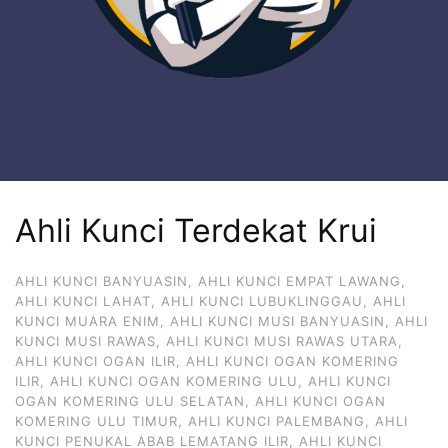
Ahli Kunci Terdekat Krui
AHLI KUNCI BANYUASIN
,
AHLI KUNCI EMPAT LAWANG
,
AHLI KUNCI LAHAT
,
AHLI KUNCI LUBUKLINGGAU
,
AHLI
KUNCI MUARA ENIM
,
AHLI KUNCI MUSI BANYUASIN
,
AHLI
KUNCI MUSI RAWAS
,
AHLI KUNCI MUSI RAWAS UTARA
,
AHLI KUNCI OGAN ILIR
,
AHLI KUNCI OGAN KOMERING
ILIR
,
AHLI KUNCI OGAN KOMERING ULU
,
AHLI KUNCI
OGAN KOMERING ULU SELATAN
,
AHLI KUNCI OGAN
KOMERING ULU TIMUR
,
AHLI KUNCI PALEMBANG
,
AHLI
KUNCI PENUKAL ABAB LEMATANG ILIR
,
AHLI KUNCI